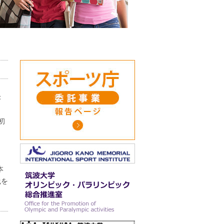
：
初
。
本
践を