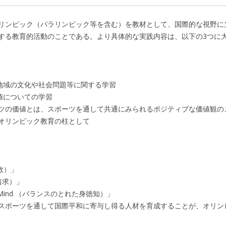
リンピック（パラリンピック等を含む）を教材として、国際的な視野に
する教育的活動のことである。より具体的な実践内容は、以下の3つに
地域の文化や社会問題等に関する学習
値についての学習
ツの価値とは、スポーツを通して共通にみられるポジティブな価値観の
オリンピック教育の柱として
尊敬）」
性の追求）」
ll and Mind （バランスのとれた身徳知）」
スポーツを通して国際平和に寄与し得る人材を育成することが、オリン