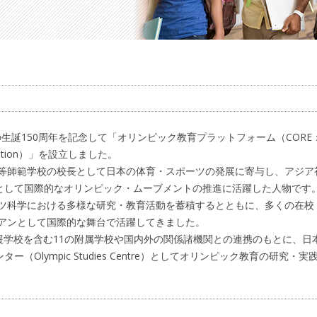
の生誕150周年を記念して「オリンピック教育プラットフォーム（CORE
d Education）」を設立しました。
等師範学校の校長として日本の体育・スポーツの発展に寄与し、アジア
員として国際的なオリンピック・ムーブメントの推進に活躍した人物です
ツ科学における多様な研究・教育活動を蓄積するとともに、多くの在校
アンとして国際的な舞台で活躍してきました。
援学校を含む11の附属学校や国内外の関係諸機関との連携のもとに、日
（Olympic Studies Centre）としてオリンピック教育の研究・実