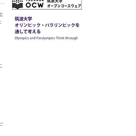
立
大
こ
ピ