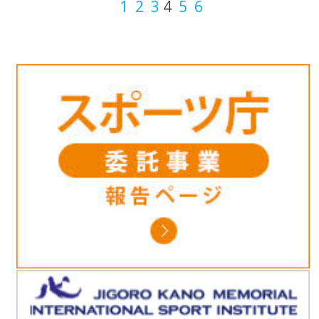
1
2
3
4
5
6
稿
の
ペ
ー
ジ
送
り