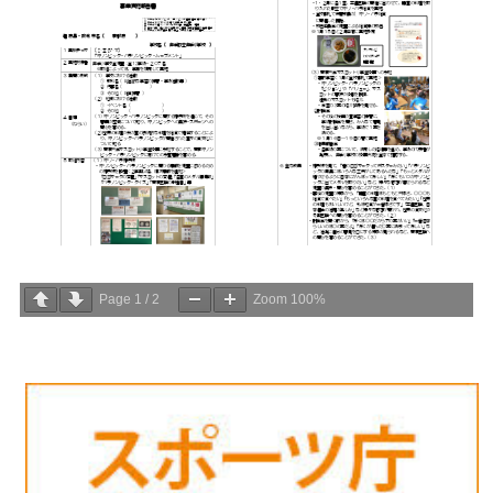
Page
1
/
2
Zoom
100%