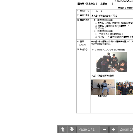
Page
1
/
1
Zoom
1