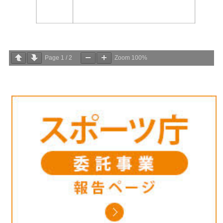
Page
1
/
2
Zoom
100%