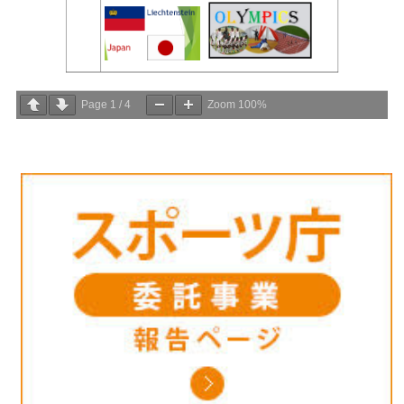
Page
1
/
4
Zoom
100%