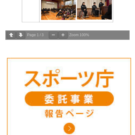
Page
1
/
3
Zoom
100%