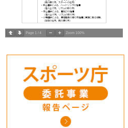
Page
1
/
4
Zoom
100%