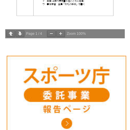
Page
1
/
4
Zoom
100%