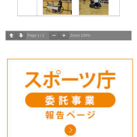
Page
1
/
2
Zoom
100%