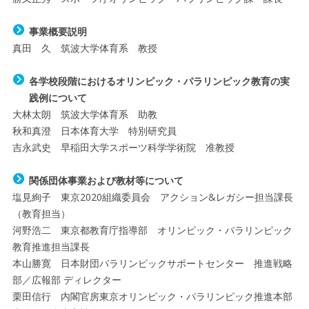
事業概要説明
真田 久 筑波大学体育系 教授
各学校段階におけるオリンピック・パラリンピック教育の実
践例について
大林太朗 筑波大学体育系 助教
秋和真澄 日本体育大学 特別研究員
吉永武史 早稲田大学スポーツ科学学術院 准教授
関係団体事業および教材等について
塩見絢子 東京2020組織委員会 アクション&レガシー担当課長
（教育担当）
河野浩二 東京都教育庁指導部 オリンピック・パラリンピック
教育推進担当課長
本山勝寛 日本財団パラリンピックサポートセンター 推進戦略
部／広報部 ディレクター
栗田信行 内閣官房東京オリンピック・パラリンピック推進本部