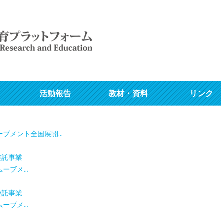
活動報告
教材・資料
リンク
メント全国展開...
委託事業
ブメ...
委託事業
ブメ...