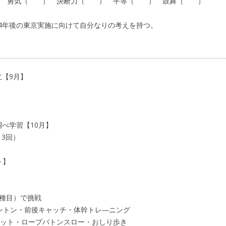
 ○ ） 勇気（ ） 決断力（ ） 平等（ ） 鼓舞（ ）
4年後の東京実施に向けて自分なりの考えを持つ。
立【9月】
べ学習【10月】
月3回）
～】
4種目）で挑戦
トントン・前後キャッチ・体幹トレ―ニング
ワット・ロープバトンスロー・おしり歩き