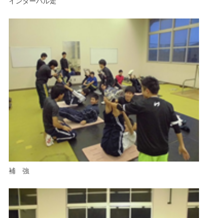
インターバル走
補 強