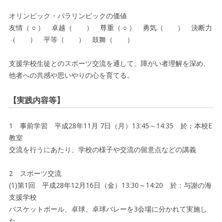
オリンピック・パラリンピックの価値
友情（ ○ ） 卓越（ ） 尊重（ ○ ） 勇気（ ） 決断力
（ ） 平等（ ） 鼓舞（ ）
支援学校生徒とのスポーツ交流を通して、障がい者理解を深め、
他者への共感や思いやりの心を育てる。
【実践内容等】
1 事前学習 平成28年11月 7日（月）13:45～14:35 於：本校E
教室
交流を行うにあたり、学校の様子や交流の留意点などの講義
2 スポーツ交流
(1)第1回 平成28年12月16日（金）13:30～14:20 於：与謝の海
支援学校
バスケットボール、卓球、卓球バレーを3会場に分かれて実施し
た。