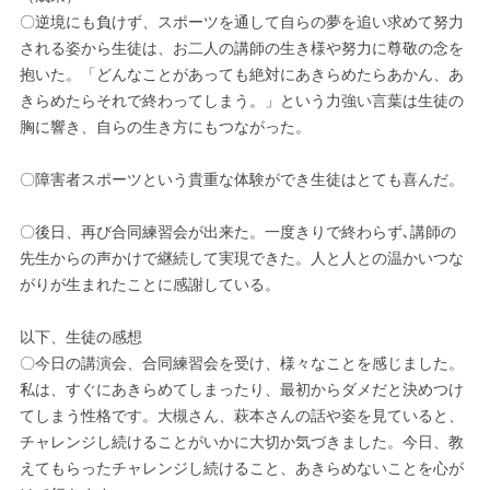
〇逆境にも負けず、スポーツを通して自らの夢を追い求めて努力
される姿から生徒は、お二人の講師の生き様や努力に尊敬の念を
抱いた。「どんなことがあっても絶対にあきらめたらあかん、あ
きらめたらそれで終わってしまう。」という力強い言葉は生徒の
胸に響き、自らの生き方にもつながった。
〇障害者スポーツという貴重な体験ができ生徒はとても喜んだ。
〇後日、再び合同練習会が出来た。一度きりで終わらず､講師の
先生からの声かけで継続して実現できた。人と人との温かいつな
がりが生まれたことに感謝している。
以下、生徒の感想
〇今日の講演会、合同練習会を受け、様々なことを感じました。
私は、すぐにあきらめてしまったり、最初からダメだと決めつけ
てしまう性格です。大槻さん、萩本さんの話や姿を見ていると、
チャレンジし続けることがいかに大切か気づきました。今日、教
えてもらったチャレンジし続けること、あきらめないことを心が