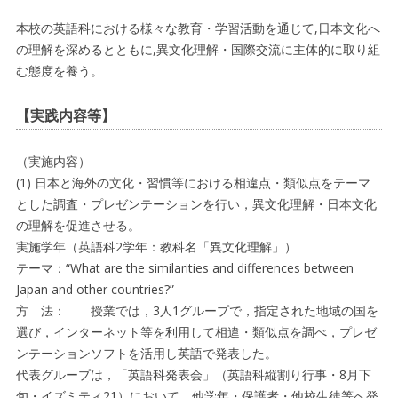
本校の英語科における様々な教育・学習活動を通じて,日本文化へ
の理解を深めるとともに,異文化理解・国際交流に主体的に取り組
む態度を養う。
【実践内容等】
（実施内容）
(1) 日本と海外の文化・習慣等における相違点・類似点をテーマ
とした調査・プレゼンテーションを行い，異文化理解・日本文化
の理解を促進させる。
実施学年（英語科2学年：教科名「異文化理解」）
テーマ：“What are the similarities and differences between
Japan and other countries?”
方 法： 授業では，3人1グループで，指定された地域の国を
選び，インターネット等を利用して相違・類似点を調べ，プレゼ
ンテーションソフトを活用し英語で発表した。
代表グループは，「英語科発表会」（英語科縦割り行事・8月下
旬・イズミティ21）において，他学年・保護者・他校生徒等へ発