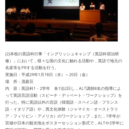
(2)本校の英語科行事「イングリッシュキャンプ（英語科宿泊研
修）」において，様々な国の文化に触れる活動や，英語で地元の
名産等をPRする活動を行う。
実施日：平成29年1月18日（水）～20日（金）
場 所：茂庭荘
内 容：英語科1・2学年 各1泊2日し，ALT講師8名の指導によ
って英語言語活動（スピーチ・ディベート・ワークショップ）を
行った。特に英語以外の言語（韓国語・スペイン語・フランス
語・イタリア語）や，異文化体験（ジャマイカ・オーストラリ
ア・フィリピン・アメリカ）のワークショップ，また，1学年が
宮城や日本の観光地をポスターセッション形式で，ALTや2学年に