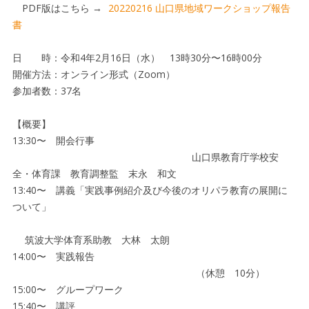
PDF版はこちら →
20220216 山口県地域ワークショップ報告
書
日 時：令和4年2月16日（水） 13時30分〜16時00分
開催方法：オンライン形式（Zoom）
参加者数：37名
【概要】
13:30〜 開会行事
山口県教育庁学校安
全・体育課 教育調整監 末永 和文
13:40〜 講義「実践事例紹介及び今後のオリパラ教育の展開に
ついて」
筑波大学体育系助教 大林 太朗
14:00〜 実践報告
（休憩 10分）
15:00〜 グループワーク
15:40〜 講評