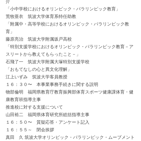
介
「小中学校におけるオリンピック・パラリンピック教育」
荒牧亜衣 筑波大学体育系特任助教
「附属中・高等学校におけるオリンピック・パラリンピック教
育」
藤原亮治 筑波大学附属坂戸高校
「特別支援学校におけるオリンピック・パラリンピック教育－ア
スリートから教えてもらったこと－」
石飛了一 筑波大学附属大塚特別支援学校
「おもてなしの心と異文化理解」
江上いずみ 筑波大学客員教授
１６：３０〜 本事業事務手続きに関する説明
物部倫明 福岡県教育庁教育振興部体育スポーツ健康課体育・健
康教育班指導主事
推進校に対する支援について
山田裕二 福岡県体育研究所総括指導主事
１６：５０〜 質疑応答・アンケート記入
１６：５５～ 閉会挨拶
真田 久 筑波大学オリンピック・パラリンピック・ムーブメント