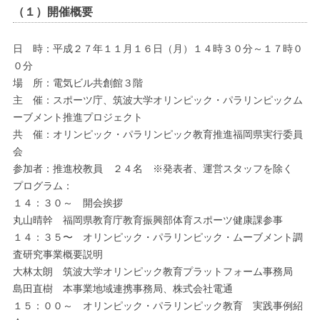
（１）開催概要
日 時：平成２７年１１月１６日（月）１４時３０分～１７時０
０分
場 所：電気ビル共創館３階
主 催：スポーツ庁、筑波大学オリンピック・パラリンピックム
ーブメント推進プロジェクト
共 催：オリンピック・パラリンピック教育推進福岡県実行委員
会
参加者：推進校教員 ２４名 ※発表者、運営スタッフを除く
プログラム：
１４：３０～ 開会挨拶
丸山晴幹 福岡県教育庁教育振興部体育スポーツ健康課参事
１４：３５〜 オリンピック・パラリンピック・ムーブメント調
査研究事業概要説明
大林太朗 筑波大学オリンピック教育プラットフォーム事務局
島田直樹 本事業地域連携事務局、株式会社電通
１５：００～ オリンピック・パラリンピック教育 実践事例紹