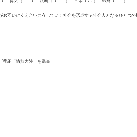
 ） 勇気（ ） 決断力（ ） 平等（ ◯ ） 鼓舞（ ）
がお互いに支え合い共存していく社会を形成する社会人となるひとつの
ビ番組「情熱大陸」を鑑賞