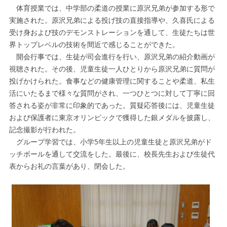
体育授業では、中学部の柔道の授業に原沢兄弟が参加する形で
実施された。原沢兄弟による投げ技の直接指導や、久喜氏による
受け身および技のデモンストレーションを通して、生徒たちは世
界トップレベルの技術を間近で感じることができた。
開会行事では、生徒が司会進行を行い、原沢兄弟の紹介動画が
視聴された。その後、児童生徒一人ひとりから原沢兄弟に質問が
投げかけられた。食事などの健康管理に関することや柔道、私生
活にいたるまで様々な質問がされ、一つひとつに対して丁寧に回
答される姿が非常に印象的であった。質疑応答後には、児童生徒
および保護者に東京オリンピックで獲得した銀メダルを披露し、
記念撮影が行われた。
グループ学習では、小学5年生以上の児童生徒と原沢兄弟がド
ッチボールを通して交流をした。最後に、校長先生および生徒代
表からお礼の言葉があり、閉会した。