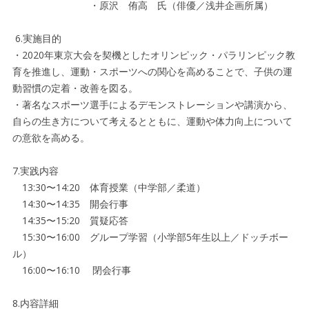
・原沢 侑高 氏（俳優／浅井企画所属）
6.実施目的
・2020年東京大会を契機としたオリンピック・パラリンピック教
育を推進し、運動・スポーツへの関心を高めることで、子供の運
動習慣の定着・改善を図る。
・著名なスポーツ選手によるデモンストレーションや講演から、
自らの生き方について考えるとともに、運動や体力向上について
の意欲を高める。
7.実践内容
13:30〜14:20 体育授業（中学部／柔道）
14:30〜14:35 開会行事
14:35〜15:20 質疑応答
15:30〜16:00 グループ学習（小学部5年生以上／ドッチボー
ル）
16:00〜16:10 閉会行事
8.内容詳細