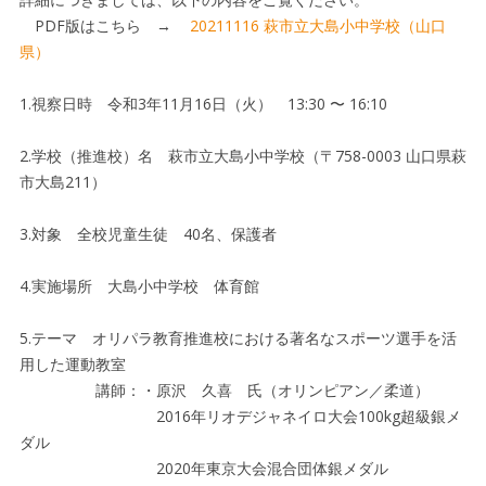
PDF版はこちら →
20211116 萩市立大島小中学校（山口
県）
1.視察日時 令和3年11月16日（火） 13:30 〜 16:10
2.学校（推進校）名 萩市立大島小中学校（〒758-0003 山口県萩
市大島211）
3.対象 全校児童生徒 40名、保護者
4.実施場所 大島小中学校 体育館
5.テーマ オリパラ教育推進校における著名なスポーツ選手を活
用した運動教室
講師：・原沢 久喜 氏（オリンピアン／柔道）
2016年リオデジャネイロ大会100kg超級銀メ
ダル
2020年東京大会混合団体銀メダル