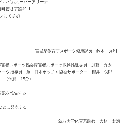
イハイムスーパーアリーナ）
菅谷字館40-1
インにて参加
ポーツ健康課長 鈴木 秀利
協会障害者スポーツ振興推進委員 加藤 秀太
 日本ボッチャ協会サポーター 櫻井 俊郎
5分〉
を報告する
とに発表する
育系助教 大林 太朗