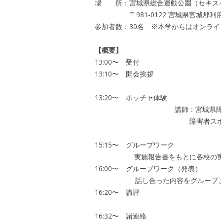
場 所：宮城県総合運動公園（セキス
〒981-0122 宮城県宮城郡利府町
参加者数：30名 ※本学からはオンラ
【概要】
13:00〜 受付
13:10〜 開会挨拶
宮城県教育庁ス
13:20〜 ボッチャ体験
講師：宮城県障害者スポーツ
障害者スポーツ指導員 兼
〈休憩 1
15:15〜 グループワーク
実施報告書をもとに各校の実践
16:00〜 グループワーク（発表）
話し合った内容をグループご
16:20〜 講評
筑波大学体
16:32〜 諸連絡