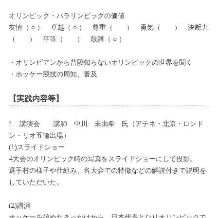
オリンピック・パラリンピックの価値
友情（ ○ ） 卓越（ ○ ） 尊重（ ） 勇気（ ） 決断力
（ ） 平等（ ） 鼓舞（ ○ ）
・オリンピアンから普段知らないオリンピックの世界を聞く
・ホッケー競技の周知、普及
【実践内容等】
1 講演会 講師 中川 未由希 氏（アテネ・北京・ロンド
ン・リオ五輪出場）
(1)スライドショー
4大会のオリンピック時の写真をスライドショーにして投影。
選手村の様子や仕組み、各大会での特徴などの解説付きで説明を
していただいた。
(2)講演
ホッケーを始めたきっかけから、日本代表となりオリンピックで