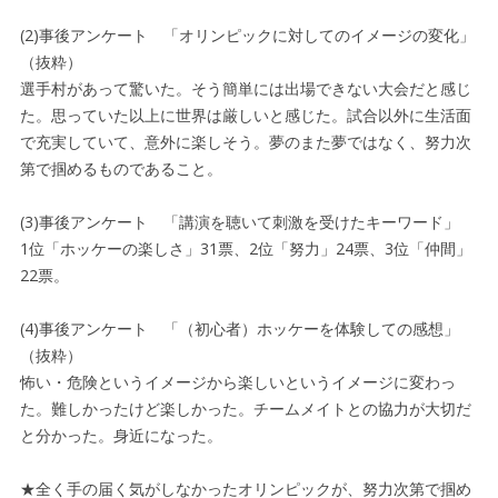
(2)事後アンケート 「オリンピックに対してのイメージの変化」
（抜粋）
選手村があって驚いた。そう簡単には出場できない大会だと感じ
た。思っていた以上に世界は厳しいと感じた。試合以外に生活面
で充実していて、意外に楽しそう。夢のまた夢ではなく、努力次
第で掴めるものであること。
(3)事後アンケート 「講演を聴いて刺激を受けたキーワード」
1位「ホッケーの楽しさ」31票、2位「努力」24票、3位「仲間」
22票。
(4)事後アンケート 「（初心者）ホッケーを体験しての感想」
（抜粋）
怖い・危険というイメージから楽しいというイメージに変わっ
た。難しかったけど楽しかった。チームメイトとの協力が大切だ
と分かった。身近になった。
★全く手の届く気がしなかったオリンピックが、努力次第で掴め